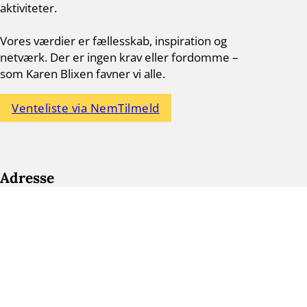
aktiviteter.
Vores værdier er fællesskab, inspiration og
netværk. Der er ingen krav eller fordomme –
som Karen Blixen favner vi alle.
Venteliste via NemTilmeld
Adresse
Blixen Klub Gentofte – Mandag
Byens Hus
Hellerupvej 24
2900 Hellerup
gentofte.mandag@blixenklub.dk