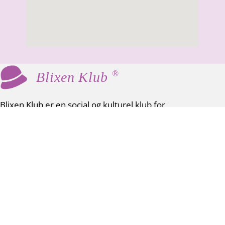
®
Blixen Klub
Blixen Klub er en social og kulturel klub for
kvinder 60+, som mødes med fast frekvens til
hyggeligt samvær, foredrag og andre
aktiviteter.
Vores værdier er fællesskab, inspiration og
netværk. Der er ingen krav eller fordomme –
som Karen Blixen favner vi alle.
Venteliste via NemTilmeld