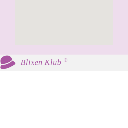
®
Blixen Klub
Blixen Klub er en social og kulturel klub for
kvinder 60+, som mødes med fast frekvens til
hyggeligt samvær, foredrag og andre
aktiviteter.
Vores værdier er fællesskab, inspiration og
netværk. Der er ingen krav eller fordomme –
som Karen Blixen favner vi alle.