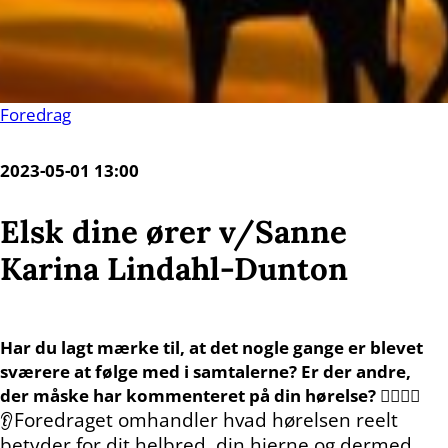
Foredrag
2023-05-01 13:00
Elsk dine ører v/Sanne
Karina Lindahl-Dunton
Har du lagt mærke til, at det nogle gange er blevet
sværere at følge med i samtalerne? Er der andre,
der måske har kommenteret på din hørelse?
🧏‍♂️🧏‍♀️
Foredraget omhandler hvad hørelsen reelt
👂
betyder for dit helbred, din hjerne og dermed