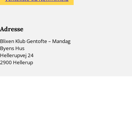
Adresse
Blixen Klub Gentofte – Mandag
Byens Hus
Hellerupvej 24
2900 Hellerup
gentofte.mandag@blixenklub.dk
CVR 42838861
Links