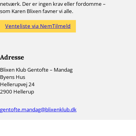
netværk. Der er ingen krav eller fordomme –
som Karen Blixen favner vi alle.
Venteliste via NemTilmeld
Adresse
Blixen Klub Gentofte – Mandag
Byens Hus
Hellerupvej 24
2900 Hellerup
gentofte.mandag@blixenklub.dk
CVR 42838861