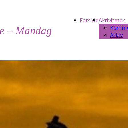
Forside
Aktiviteter
Komm
te – Mandag
Arkiv