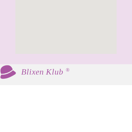
®
Blixen Klub
Blixen Klub er en social og kulturel klub for
kvinder 60+, som mødes med fast frekvens til
hyggeligt samvær, foredrag og andre
aktiviteter.
Vores værdier er fællesskab, inspiration og
netværk. Der er ingen krav eller fordomme –