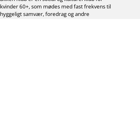
kvinder 60+, som mødes med fast frekvens til
hyggeligt samvær, foredrag og andre
aktiviteter.
Vores værdier er fællesskab, inspiration og
netværk. Der er ingen krav eller fordomme –
som Karen Blixen favner vi alle.
Venteliste via NemTilmeld
Adresse
Blixen Klub Gentofte – Mandag
Byens Hus
Hellerupvej 24
2900 Hellerup