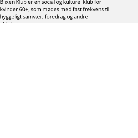
Blixen Klub er en social og kulturel klub for
kvinder 60+, som mødes med fast frekvens til
hyggeligt samvær, foredrag og andre
aktiviteter.
Vores værdier er fællesskab, inspiration og
netværk. Der er ingen krav eller fordomme –
som Karen Blixen favner vi alle.
Venteliste via NemTilmeld
Adresse
Blixen Klub Gentofte – Mandag
Byens Hus
Hellerupvej 24
2900 Hellerup