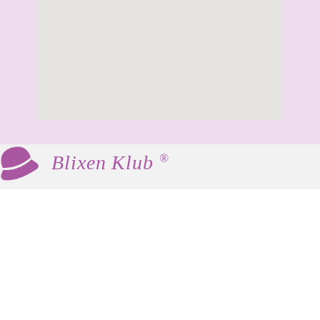
®
Blixen Klub
Blixen Klub er en social og kulturel klub for
kvinder 60+, som mødes med fast frekvens til
hyggeligt samvær, foredrag og andre
aktiviteter.
Vores værdier er fællesskab, inspiration og
netværk. Der er ingen krav eller fordomme –