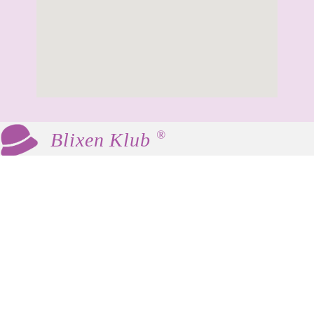
®
Blixen Klub
Blixen Klub er en social og kulturel klub for
kvinder 60+, som mødes med fast frekvens til
hyggeligt samvær, foredrag og andre
aktiviteter.
Vores værdier er fællesskab, inspiration og
netværk. Der er ingen krav eller fordomme –
som Karen Blixen favner vi alle.