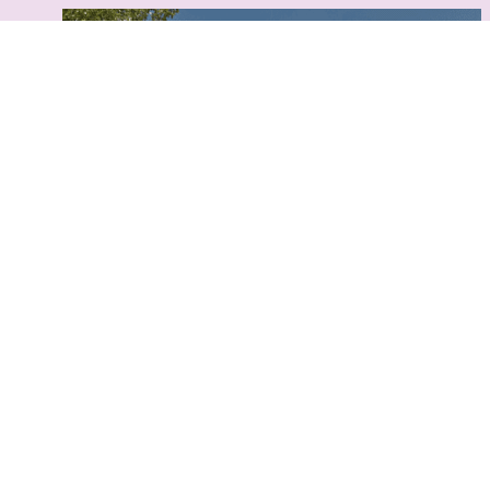
Blixen Klub
®
Blixen Klub er en social og kulturel klub for
kvinder 60+, som mødes med fast frekvens til
hyggeligt samvær, foredrag og andre aktiviteter.