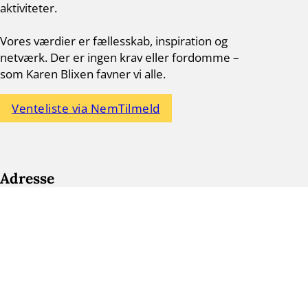
aktiviteter.
Vores værdier er fællesskab, inspiration og
netværk. Der er ingen krav eller fordomme –
som Karen Blixen favner vi alle.
Venteliste via NemTilmeld
Adresse
Blixen Klub Gentofte – Mandag
Byens Hus
Hellerupvej 24
2900 Hellerup
gentofte.mandag@blixenklub.dk